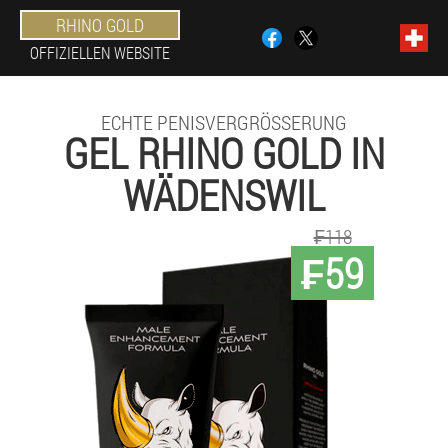
RHINO GOLD
OFFIZIELLEN WEBSITE
ECHTE PENISVERGRÖSSERUNG
GEL RHINO GOLD IN
WÄDENSWIL
₣118
₣59